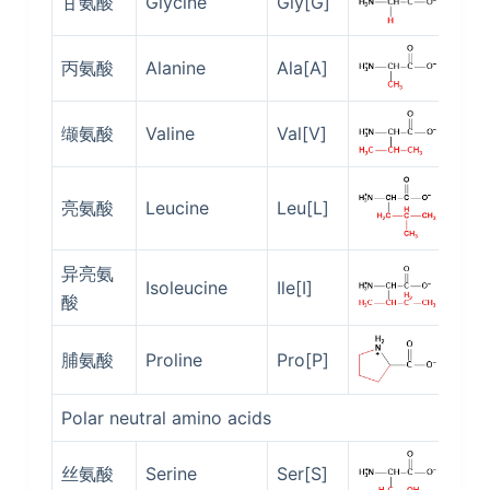
甘氨酸
Glycine
Gly[G]
5.9
丙氨酸
Alanine
Ala[A]
6.0
缬氨酸
Valine
Val[V]
5.9
亮氨酸
Leucine
Leu[L]
5.9
异亮氨
Isoleucine
Ile[I]
6.0
酸
脯氨酸
Proline
Pro[P]
6.3
Polar neutral amino acids
丝氨酸
Serine
Ser[S]
5.6