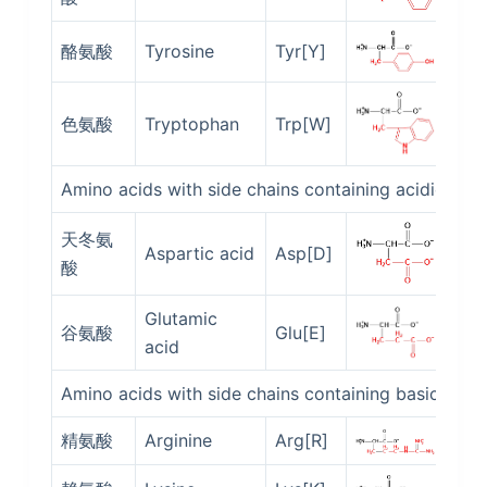
酪氨酸
Tyrosine
Tyr[Y]
5.6
色氨酸
Tryptophan
Trp[W]
5.8
Amino acids with side chains containing acidic gro
天冬氨
Aspartic acid
Asp[D]
2.9
酸
Glutamic
谷氨酸
Glu[E]
3.2
acid
Amino acids with side chains containing basic grou
精氨酸
Arginine
Arg[R]
10.