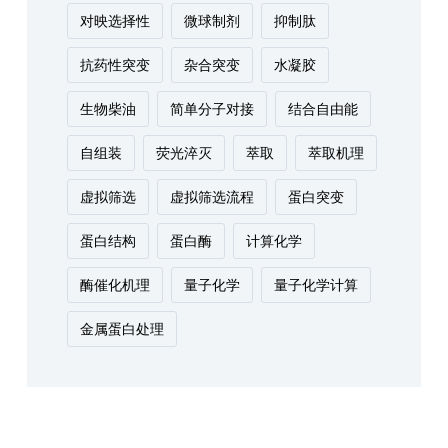
对映选择性
微球制剂
抑制肽
抗药性突变
杂合突变
水凝胶
生物柴油
简单分子对接
结合自由能
自组装
荧光淬灭
萃取
萃取机理
虚拟筛选
虚拟筛选流程
蛋白突变
蛋白结构
蛋白酶
计算化学
酶催化机理
量子化学
量子化学计算
金属蛋白处理