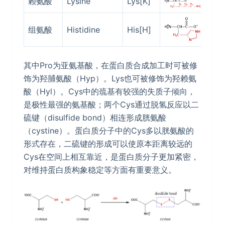
赖氨酸
Lysine
Lys[K]
9.7
组氨酸
Histidine
His[H]
7.5
其中Pro为亚氨基酸，在蛋白质合成加工时可被修
饰为羟脯氨酸（Hyp）。Lys也可被修饰为羟赖氨
酸（Hyl）。Cys中的巯基有较强的失质子倾向，
是极性最强的氨基酸；两个Cys通过脱氢反应以二
硫键（disulfide bond）相连形成胱氨酸
（cystine）。蛋白质分子中的Cys多以胱氨酸的
形式存在，二硫键的形成可以使原本距离较远的
Cys在空间上相互靠近，是蛋白质分子更加紧密，
对维持蛋白质构象稳定等方面有重要意义。