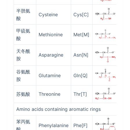
半胱氨
Cysteine
Cys[C]
5.0
酸
甲硫氨
Methionine
Met[M]
5.7
酸
天冬酰
Asparagine
Asn[N]
5.4
胺
谷氨酰
Glutamine
Gln[Q]
5.6
胺
苏氨酸
Threonine
Thr[T]
5.6
Amino acids containing aromatic rings
苯丙氨
Phenylalanine
Phe[F]
5.4
酸