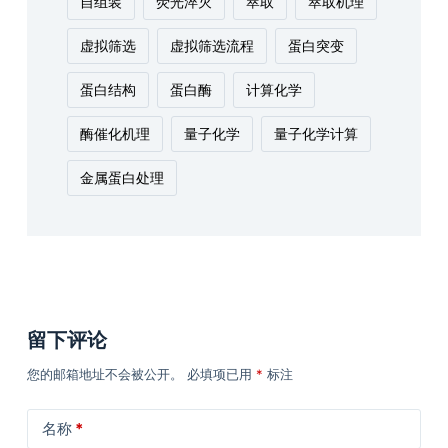
自组装
荧光淬灭
萃取
萃取机理
虚拟筛选
虚拟筛选流程
蛋白突变
蛋白结构
蛋白酶
计算化学
酶催化机理
量子化学
量子化学计算
金属蛋白处理
留下评论
您的邮箱地址不会被公开。
必填项已用
*
标注
名称
*