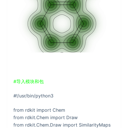
#导入模块和包
#!/usr/bin/python3
from rdkit import Chem
from rdkit.Chem import Draw
from rdkit.Chem.Draw import SimilarityMaps