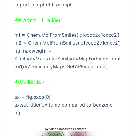
import matplotlib as mpl
#载入分子，计算指纹
m1 = Chem.MolFromSmiles(‘c1cccc2c1cccc2’)
m2 = Chem.MolFromSmiles(‘c1cccc2c1cncc2’)
fig,maxweight =
SimilarityMaps.GetSimilarityMapForFingerprint
(m1,m2,SimilarityMaps.GetAPFingerprint)
#获取相似性label
ax = fig.axes[0]
ax.set_title(‘pyridine compared to benzene’)
fig