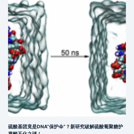
硫酸基团竟是DNA“保护伞”？新研究破解硫酸葡聚糖护
胃酸不化之谜！