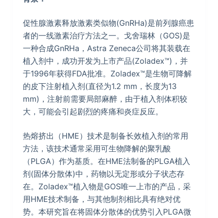
促性腺激素释放激素类似物(GnRHa)是前列腺癌患
者的一线激素治疗方法之一。戈舍瑞林（GOS)是
一种合成GnRHa，Astra Zeneca公司将其装载在
植入剂中，成功开发为上市产品(Zoladex™)，并
于1996年获得FDA批准。Zoladex™是生物可降解
的皮下注射植入剂(直径为1.2 mm，长度为13
mm)，注射前需要局部麻醉，由于植入剂体积较
大，可能会引起剧烈的疼痛和炎症反应。
热熔挤出（HME）技术是制备长效植入剂的常用
方法，该技术通常采用可生物降解的聚乳酸
（PLGA）作为基质。在HME法制备的PLGA植入
剂(固体分散体)中，药物以无定形或分子状态存
在。Zoladex™植入物是GOS唯一上市的产品，采
用HME技术制备，与其他制剂相比具有绝对优
势。本研究旨在将固体分散体的优势引入PLGA微