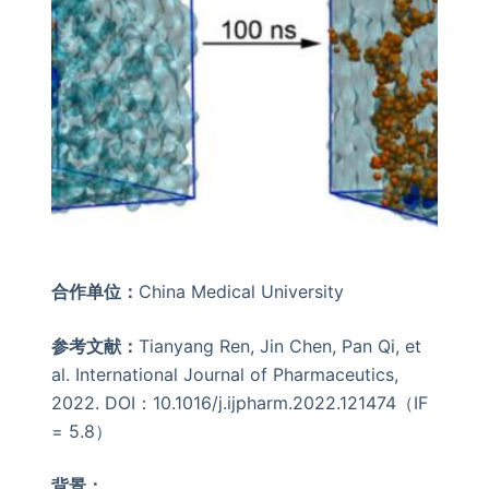
合作单位：
China Medical University
参考文献：
Tianyang Ren, Jin Chen, Pan Qi, et
al. International Journal of Pharmaceutics,
2022. DOI：10.1016/j.ijpharm.2022.121474（IF
= 5.8）
背景：