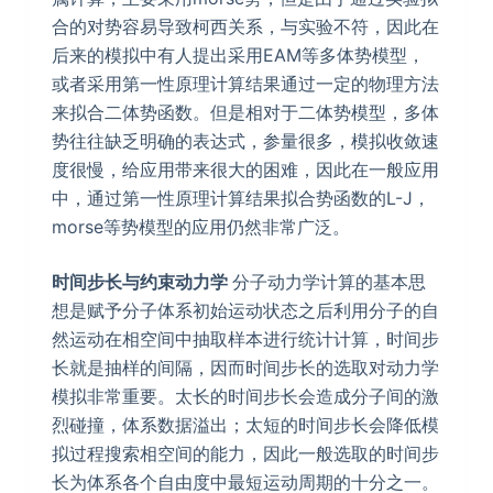
合的对势容易导致柯西关系，与实验不符，因此在
后来的模拟中有人提出采用EAM等多体势模型，
或者采用第一性原理计算结果通过一定的物理方法
来拟合二体势函数。但是相对于二体势模型，多体
势往往缺乏明确的表达式，参量很多，模拟收敛速
度很慢，给应用带来很大的困难，因此在一般应用
中，通过第一性原理计算结果拟合势函数的L-J，
morse等势模型的应用仍然非常广泛。
时间步长与约束动力学
分子动力学计算的基本思
想是赋予分子体系初始运动状态之后利用分子的自
然运动在相空间中抽取样本进行统计计算，时间步
长就是抽样的间隔，因而时间步长的选取对动力学
模拟非常重要。太长的时间步长会造成分子间的激
烈碰撞，体系数据溢出；太短的时间步长会降低模
拟过程搜索相空间的能力，因此一般选取的时间步
长为体系各个自由度中最短运动周期的十分之一。