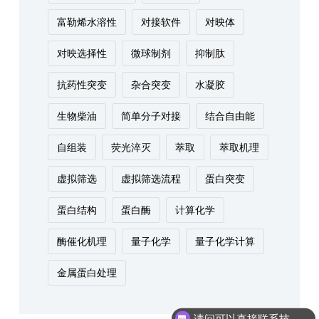
富勒烯水溶性
对接软件
对映体
对映选择性
微球制剂
抑制肽
抗药性突变
杂合突变
水凝胶
生物柴油
简单分子对接
结合自由能
自组装
荧光淬灭
萃取
萃取机理
虚拟筛选
虚拟筛选流程
蛋白突变
蛋白结构
蛋白酶
计算化学
酶催化机理
量子化学
量子化学计算
金属蛋白处理
请问可以直接联系技术人员进行沟通吗？