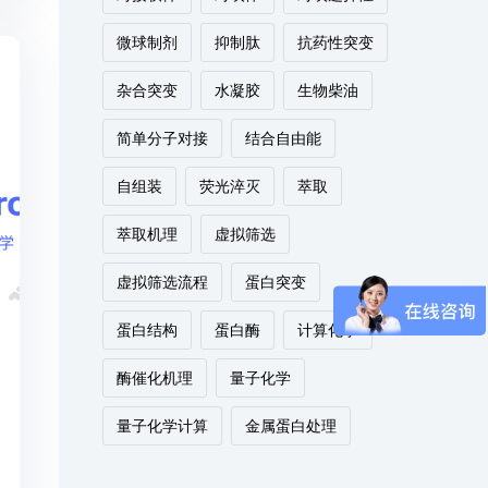
微球制剂
抑制肽
抗药性突变
杂合突变
水凝胶
生物柴油
简单分子对接
结合自由能
自组装
荧光淬灭
萃取
萃取机理
虚拟筛选
虚拟筛选流程
蛋白突变
蛋白结构
蛋白酶
计算化学
酶催化机理
量子化学
量子化学计算
金属蛋白处理