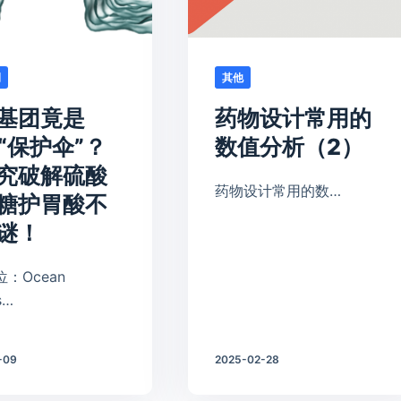
例
其他
基团竟是
药物设计常用的
A“保护伞”？
数值分析（2）
究破解硫酸
药物设计常用的数…
糖护胃酸不
谜！
：Ocean
s…
-09
2025-02-28