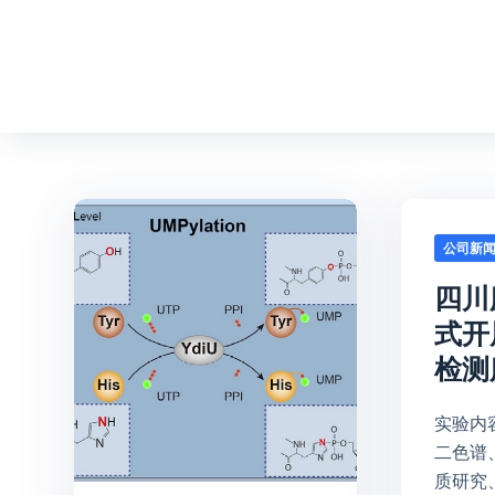
跳
过
内
容
公司新
四川
式开
检测
实验内
二色谱
质研究