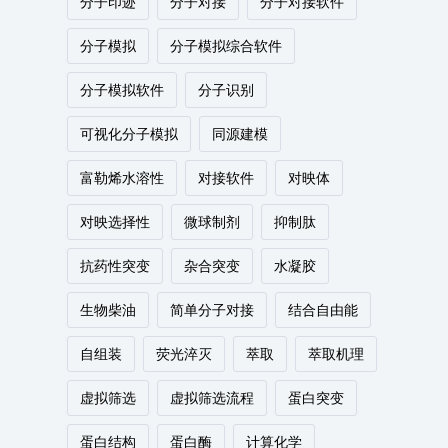
分子印迹
分子对接
分子对接软件
分子模拟
分子模拟综合软件
分子模拟软件
分子识别
可视化分子模拟
同源建模
富勒烯水溶性
对接软件
对映体
对映选择性
微球制剂
抑制肽
抗药性突变
杂合突变
水凝胶
生物柴油
简单分子对接
结合自由能
自组装
荧光淬灭
萃取
萃取机理
虚拟筛选
虚拟筛选流程
蛋白突变
蛋白结构
蛋白酶
计算化学