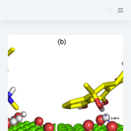
跳
过
内
容