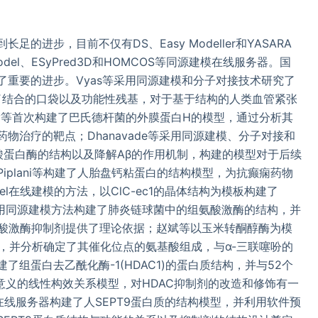
进步，目前不仅有DS、Easy Modeller和YASARA
del、ESyPred3D和HOMCOS等同源建模在线服务器。国
重要的进步。Vyas等采用同源建模和分子对接技术研究了
了结合的口袋以及功能性残基，对于基于结构的人类血管紧张
ly等首次构建了巴氏德杆菌的外膜蛋白H的模型，通过分析其
物治疗的靶点；Dhanavade等采用同源建模、分子对接和
酸蛋白酶的结构以及降解Aβ的作用机制，构建的模型对于后续
plani等构建了人胎盘钙粘蛋白的结构模型，为抗癫痫药物
el在线建模的方法，以ClC-ec1的晶体结构为模板构建了
采用同源建模方法构建了肺炎链球菌中的组氨酸激酶的结构，并
氨酸激酶抑制剂提供了理论依据；赵斌等以玉米转酮醇酶为模
构，并分析确定了其催化位点的氨基酸组成，与α-三联噻吩的
组蛋白去乙酰化酶-1(HDAC1)的蛋白质结构，并与52个
意义的线性构效关系模型，对HDAC抑制剂的改造和修饰有一
3.2在线服务器构建了人SEPT9蛋白质的结构模型，并利用软件预