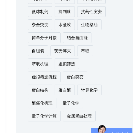
微球制剂
抑制肽
抗药性突变
杂合突变
水凝胶
生物柴油
简单分子对接
结合自由能
自组装
荧光淬灭
萃取
萃取机理
虚拟筛选
虚拟筛选流程
蛋白突变
蛋白结构
蛋白酶
计算化学
酶催化机理
量子化学
量子化学计算
金属蛋白处理