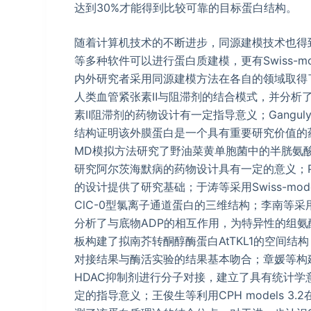
达到30%才能得到比较可靠的目标蛋白结构。
随着计算机技术的不断进步，同源建模技术也得到长足的
等多种软件可以进行蛋白质建模，更有Swiss-mo
内外研究者采用同源建模方法在各自的领域取得了
人类血管紧张素Ⅱ与阻滞剂的结合模式，并分析
素Ⅱ阻滞剂的药物设计有一定指导意义；Gangu
结构证明该外膜蛋白是一个具有重要研究价值的药
MD模拟方法研究了野油菜黄单胞菌中的半胱氨
研究阿尔茨海默病的药物设计具有一定的意义；Pi
的设计提供了研究基础；于涛等采用Swiss-mod
ClC-0型氯离子通道蛋白的三维结构；李南等
分析了与底物ADP的相互作用，为特异性的组
板构建了拟南芥转酮醇酶蛋白AtTKL1的空间结
对接结果与酶活实验的结果基本吻合；章媛等构建了
HDAC抑制剂进行分子对接，建立了具有统计学
定的指导意义；王俊生等利用CPH models 