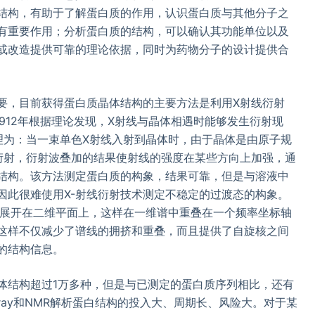
结构，有助于了解蛋白质的作用，认识蛋白质与其他分子之
有重要作用；分析蛋白质的结构，可以确认其功能单位以及
或改造提供可靠的理论依据，同时为药物分子的设计提供合
要，目前获得蛋白质晶体结构的主要方法是利用X射线衍射
在1912年根据理论发现，X射线与晶体相遇时能够发生衍射现
理为：当一束单色X射线入射到晶体时，由于晶体是由原子规
衍射，衍射波叠加的结果使射线的强度在某些方向上加强，通
结构。该方法测定蛋白质的构象，结果可靠，但是与溶液中
因此很难使用X-射线衍射技术测定不稳定的过渡态的构象。
数展开在二维平面上，这样在一维谱中重叠在一个频率坐标轴
这样不仅减少了谱线的拥挤和重叠，而且提供了自旋核之间
的结构信息。
体结构超过1万多种，但是与已测定的蛋白质序列相比，还有
ray和NMR解析蛋白结构的投入大、周期长、风险大。对于某