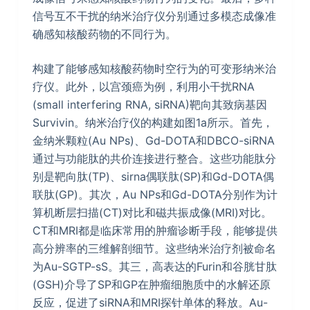
信号互不干扰的纳米治疗仪分别通过多模态成像准
确感知核酸药物的不同行为。
构建了能够感知核酸药物时空行为的可变形纳米治
疗仪。此外，以宫颈癌为例，利用小干扰RNA
(small interfering RNA, siRNA)靶向其致病基因
Survivin。纳米治疗仪的构建如图1a所示。首先，
金纳米颗粒(Au NPs)、Gd-DOTA和DBCO-siRNA
通过与功能肽的共价连接进行整合。这些功能肽分
别是靶向肽(TP)、sirna偶联肽(SP)和Gd-DOTA偶
联肽(GP)。其次，Au NPs和Gd-DOTA分别作为计
算机断层扫描(CT)对比和磁共振成像(MRI)对比。
CT和MRI都是临床常用的肿瘤诊断手段，能够提供
高分辨率的三维解剖细节。这些纳米治疗剂被命名
为Au-SGTP-sS。其三，高表达的Furin和谷胱甘肽
(GSH)介导了SP和GP在肿瘤细胞质中的水解还原
反应，促进了siRNA和MRI探针单体的释放。Au-