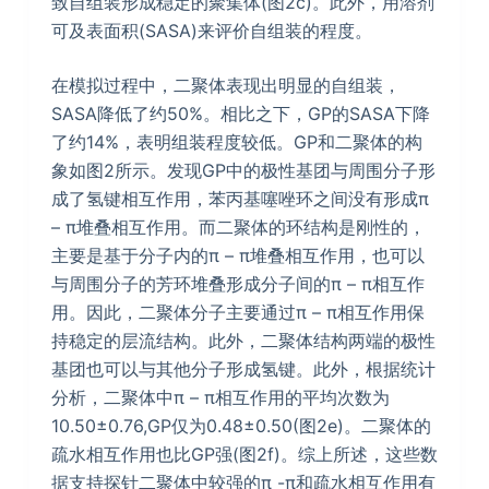
致自组装形成稳定的聚集体(图2c)。此外，用溶剂
可及表面积(SASA)来评价自组装的程度。
在模拟过程中，二聚体表现出明显的自组装，
SASA降低了约50%。相比之下，GP的SASA下降
了约14%，表明组装程度较低。GP和二聚体的构
象如图2所示。发现GP中的极性基团与周围分子形
成了氢键相互作用，苯丙基噻唑环之间没有形成π
– π堆叠相互作用。而二聚体的环结构是刚性的，
主要是基于分子内的π – π堆叠相互作用，也可以
与周围分子的芳环堆叠形成分子间的π – π相互作
用。因此，二聚体分子主要通过π – π相互作用保
持稳定的层流结构。此外，二聚体结构两端的极性
基团也可以与其他分子形成氢键。此外，根据统计
分析，二聚体中π – π相互作用的平均次数为
10.50±0.76,GP仅为0.48±0.50(图2e)。二聚体的
疏水相互作用也比GP强(图2f)。综上所述，这些数
据支持探针二聚体中较强的π -π和疏水相互作用有