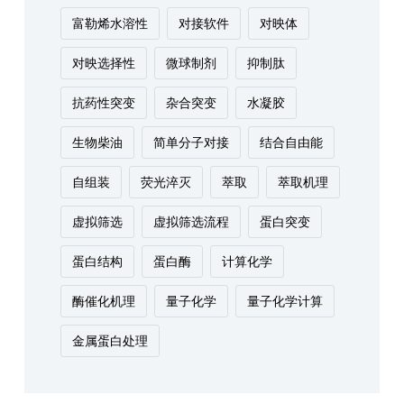
富勒烯水溶性
对接软件
对映体
对映选择性
微球制剂
抑制肽
抗药性突变
杂合突变
水凝胶
生物柴油
简单分子对接
结合自由能
自组装
荧光淬灭
萃取
萃取机理
虚拟筛选
虚拟筛选流程
蛋白突变
蛋白结构
蛋白酶
计算化学
酶催化机理
量子化学
量子化学计算
金属蛋白处理