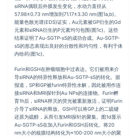
siRNA偶联后外膜发生变化，水动力直径从
57.98±0.73 nm增加到71.17±3.30 nm(图1a,b)。
能量色散光谱(EDS)证实，Au元素被GP衍生的Gd
元素和siRNA衍生的P元素均匀包围(图1c)。这些
结果证明了Au-SGTP-sS的成功合成。Au-SGTP-
sS的形态表现出良好的分散性和均匀性，有利于体
内给药(图1c)。
Furin和GSH在肿瘤细胞中过表达。它们被用来介
导siRNA的特异性释放和Au-SGTP-sS的转化。据
报道，SP和GP被furin特异性水解，因此被用作连
接siRNA和MRI探针到Au NPs的连接物。Furin孵
育1h后，siRNA猝灭的荧光被重新激活，证明Furin
介导了siRNA的释放。GSH可以将GP上的二硫键
还原为硫醇，从而引发MRI探针的聚集。图1d显示
Au-SGTP-sS在加入Furin和GSH后转化。将20
nm大小的核膜结构转化为≈100-200 nm大小的聚