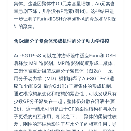
集体。这些团聚体中Gd元素含量增加，Au元素含
量急剧下降，几乎没有P元素(图1d)。这些结果进
一步证明了Furin和GSH介导siRNA的释放和MRI探
针的聚集。
含
Gd
超分子复合体形成机理的分子动力学模拟
Au-SGTP-sS 可以在肿瘤环境中适应Furin和 GSH
后释放 MRI 造影剂。MRI造影剂凝聚形成二聚体，
二聚体被重新组装成超分子聚集体（图2a）。采
用分子动力学（MD）模拟解释了Au-SGTP-sS适
应Furin和GSH后含Gd超分子聚集体的形成机制。
通过模拟构象变化和结构的紧密性，可以发现只有
少数GP分子聚集在一起，整体仍分散在溶液中(图
2b)。这一结果可能是由于GP的柔性结构和与水分
子更强的相互作用。相比之下，二聚体的柔韧性较
差，刚性的环结构影响了与水分子的相互作用，导