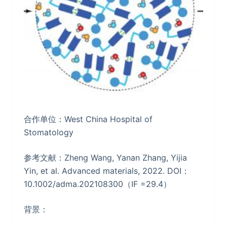
合作单位：West China Hospital of
Stomatology
参考文献：Zheng Wang, Yanan Zhang, Yijia
Yin, et al. Advanced materials, 2022. DOI：
10.1002/adma.202108300（IF =29.4）
背景：