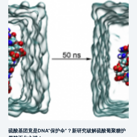
硫酸基团竟是DNA“保护伞”？新研究破解硫酸葡聚糖护