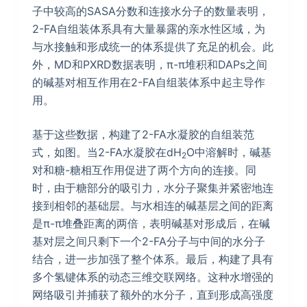
子中较高的SASA分数和连接水分子的数量表明，
2-FA自组装体系具有大量暴露的亲水性区域，为
与水接触和形成统一的体系提供了充足的机会。此
外，MD和PXRD数据表明，π-π堆积和DAPs之间
的碱基对相互作用在2-FA自组装体系中起主导作
用。
基于这些数据，构建了2-FA水凝胶的自组装范
式，如图。当2-FA水凝胶在dH
O中溶解时，碱基
2
对和糖-糖相互作用促进了两个方向的连接。同
时，由于糖部分的吸引力，水分子聚集并紧密地连
接到相邻的基础层。与水相连的碱基层之间的距离
是π-π堆叠距离的两倍，表明碱基对形成后，在碱
基对层之间只剩下一个2-FA分子与中间的水分子
结合，进一步加强了整个体系。最后，构建了具有
多个氢键体系的动态三维交联网络。这种水增强的
网络吸引并捕获了额外的水分子，直到形成高强度