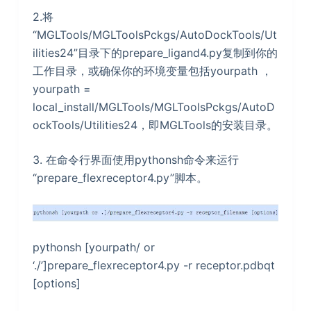
2.将
“MGLTools/MGLToolsPckgs/AutoDockTools/Ut
ilities24”目录下的prepare_ligand4.py复制到你的
工作目录，或确保你的环境变量包括yourpath ，
yourpath =
local_install/MGLTools/MGLToolsPckgs/AutoD
ockTools/Utilities24，即MGLTools的安装目录。
3. 在命令行界面使用pythonsh命令来运行
“prepare_flexreceptor4.py”脚本。
pythonsh [yourpath/ or
‘./’]prepare_flexreceptor4.py -r receptor.pdbqt
[options]