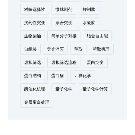
对映选择性
微球制剂
抑制肽
抗药性突变
杂合突变
水凝胶
生物柴油
简单分子对接
结合自由能
自组装
荧光淬灭
萃取
萃取机理
虚拟筛选
虚拟筛选流程
蛋白突变
蛋白结构
蛋白酶
计算化学
酶催化机理
量子化学
量子化学计算
金属蛋白处理