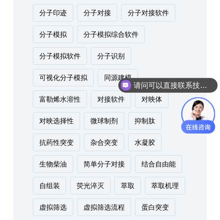
分子印迹
分子对接
分子对接软件
分子模拟
分子模拟综合软件
分子模拟软件
分子识别
请问可以直接联系技术人员进行沟通吗？
可视化分子模拟
同源建模
你们是怎么收费的呢？
富勒烯水溶性
对接软件
对映体
对映选择性
微球制剂
抑制肽
抗药性突变
杂合突变
水凝胶
生物柴油
简单分子对接
结合自由能
自组装
荧光淬灭
萃取
萃取机理
虚拟筛选
虚拟筛选流程
蛋白突变