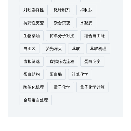
对映选择性
微球制剂
抑制肽
抗药性突变
杂合突变
水凝胶
生物柴油
简单分子对接
结合自由能
自组装
荧光淬灭
萃取
萃取机理
虚拟筛选
虚拟筛选流程
蛋白突变
蛋白结构
蛋白酶
计算化学
酶催化机理
量子化学
量子化学计算
金属蛋白处理